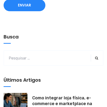
A
l
t
e
Busca
r
n
a
t
i
v
Últimos Artigos
e
:
Como integrar loja física, e-
commerce e marketplace na