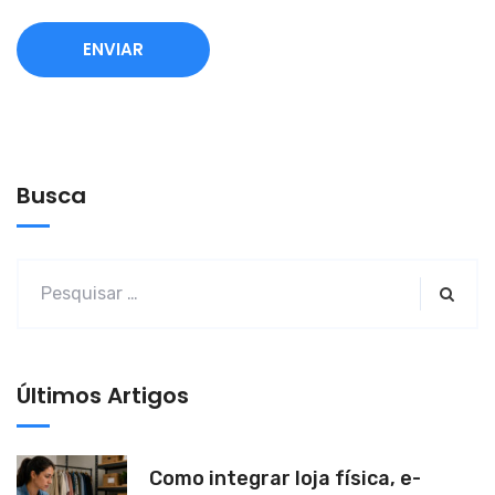
A
l
t
e
Busca
r
n
a
t
i
v
Últimos Artigos
e
:
Como integrar loja física, e-