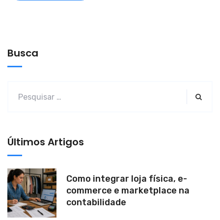
A
l
t
e
Busca
r
n
a
t
i
v
Últimos Artigos
e
:
Como integrar loja física, e-
commerce e marketplace na
contabilidade