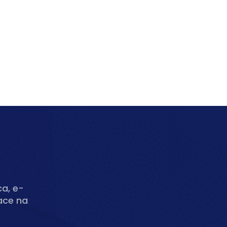
ca, e-
ace na