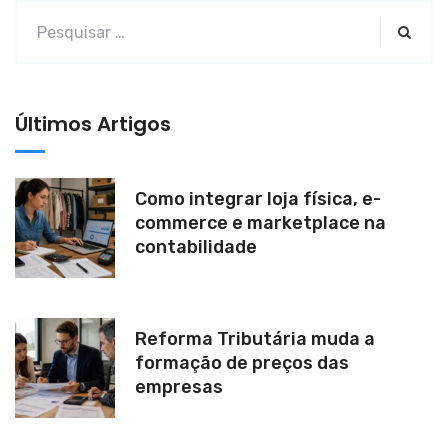
a
t
i
v
Últimos Artigos
e
:
Como integrar loja física, e-
commerce e marketplace na
contabilidade
Reforma Tributária muda a
formação de preços das
empresas