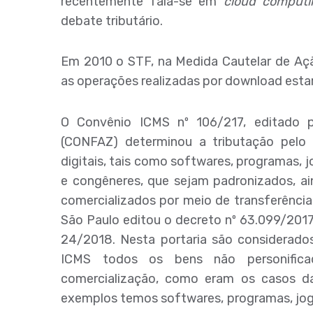
recentemente fala-se em
cloud computi
debate tributário.
Em 2010 o STF, na Medida Cautelar de Açã
as operações realizadas por download estar
O Convênio ICMS nº 106/217, editado p
(CONFAZ) determinou a tributação pelo
digitais, tais como softwares, programas, jo
e congêneres, que sejam padronizados, a
comercializados por meio de transferênci
São Paulo editou o decreto nº 63.099/2017
24/2018. Nesta portaria são considerados
ICMS todos os bens não personificad
comercialização, como eram os casos d
exemplos temos softwares, programas, jogos