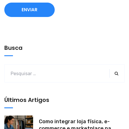
A
l
t
e
Busca
r
n
a
t
i
v
Últimos Artigos
e
:
Como integrar loja física, e-
commerce e marketplace na