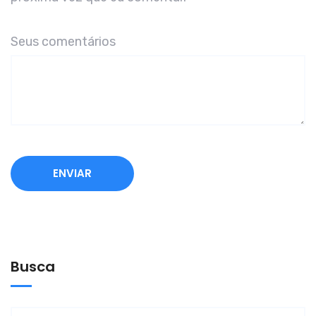
Seus comentários
A
l
t
e
Busca
r
n