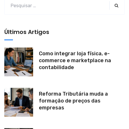
a
t
i
v
Últimos Artigos
e
:
Como integrar loja física, e-
commerce e marketplace na
contabilidade
Reforma Tributária muda a
formação de preços das
empresas