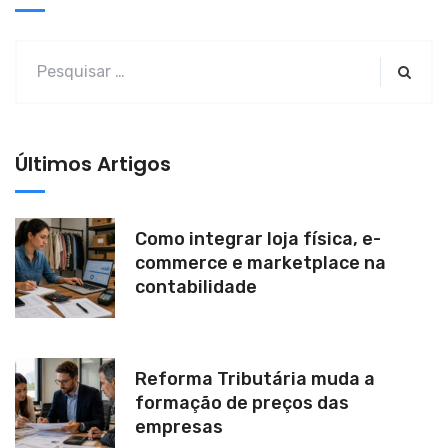
r
n
a
t
i
v
Últimos Artigos
e
:
Como integrar loja física, e-
commerce e marketplace na
contabilidade
Reforma Tributária muda a
formação de preços das
empresas