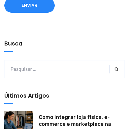
A
l
t
e
Busca
r
n
a
t
i
v
Últimos Artigos
e
:
Como integrar loja física, e-
commerce e marketplace na