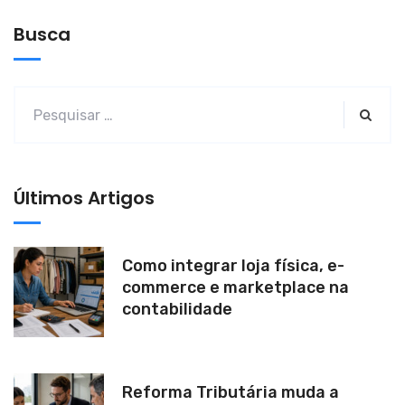
t
e
Busca
r
n
a
t
i
v
Últimos Artigos
e
:
Como integrar loja física, e-
commerce e marketplace na
contabilidade
Reforma Tributária muda a