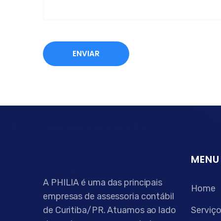
A
l
t
e
r
n
a
MENU
t
A PHILIA é uma das principais
i
Home
empresas de assessoria contábil
v
de Curitiba/PR. Atuamos ao lado
Serviç
e