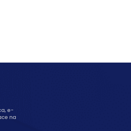
ca, e-
ace na