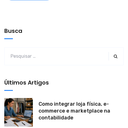
A
l
t
e
Busca
r
n
a
t
i
v
Últimos Artigos
e
:
Como integrar loja física, e-
commerce e marketplace na
contabilidade