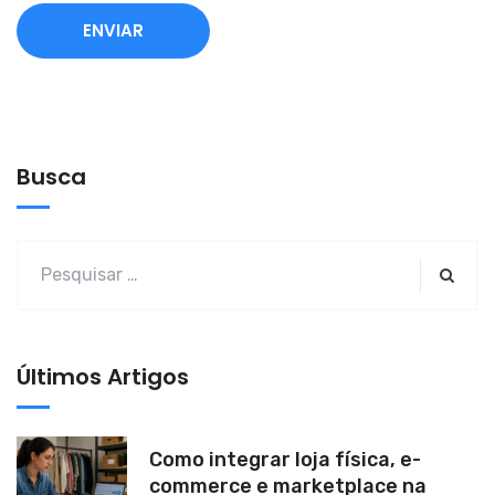
A
l
t
e
Busca
r
n
a
t
i
v
Últimos Artigos
e
:
Como integrar loja física, e-
commerce e marketplace na