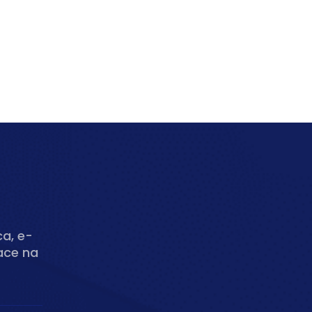
ca, e-
ace na