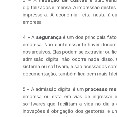
3 – A
redução de custos
é surpreend
digitalizados é imensa. A impressão destes 
impressora. A economia feita nesta ár
empresa;
4 – A
segurança
é um dos principais fat
empresa. Não é interessante haver doc
nos arquivos. Elas podem se extraviar ou fi
admissão digital não ocorre nada disso
sistema ou software, e são acessados some
documentação, também fica bem mais fácil
5 – A admissão digital é um
processo mo
empresa ou está em vias de ingressar 
softwares que facilitam a vida no dia a
inovações é obrigação dos gestores, e 