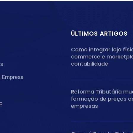
ÚLTIMOS ARTIGOS
Como integrar loja físi
commerce e marketpl
contabilidade
os
a Empresa
Reforma Tributária mu
formação de preços d
o
empresas