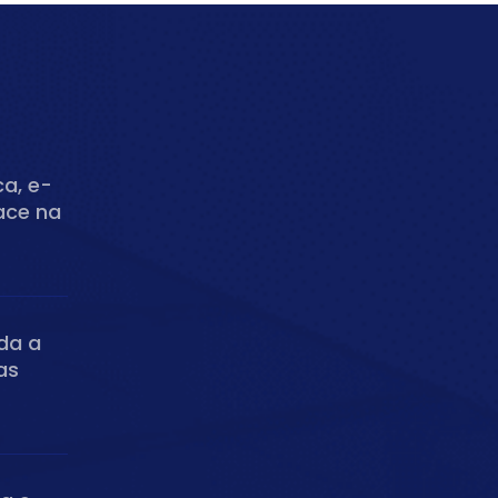
ca, e-
ace na
da a
as