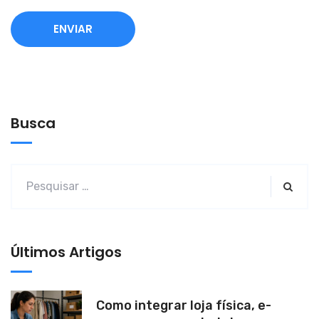
A
l
t
e
Busca
r
n
a
t
i
v
Últimos Artigos
e
:
Como integrar loja física, e-